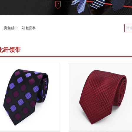
1
2
3
4
真丝丝巾
箱包面料
 化纤领带