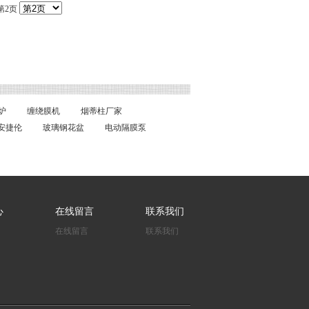
前第2页
炉
缠绕膜机
烟蒂柱厂家
安捷伦
玻璃钢花盆
电动隔膜泵
心
在线留言
联系我们
在线留言
联系我们