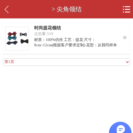


> 尖角领结
时尚提花领结
点击量:519

材质：100%仿丝 工艺：提花 尺寸：
9cm~12cm(根据客户要求定制) 花型：从我司样本
挑选或客供设计图 LOGO：可定制 商标：可定制
颜色：从我司样本挑选或客户自行配色 包装：
第一页 上一页 下一页 尾页 12条/页 共1页/1条 当前第1页
OPP袋包装，300~500个/箱 请定量：同尺寸同花
型配色100个/色