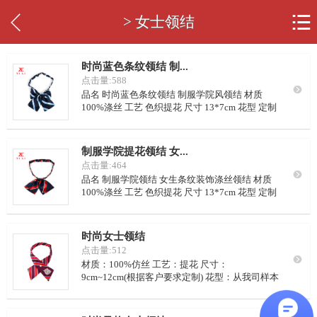


> 女士领结
时尚蓝色条纹领结 制...
点击量:588

品名 时尚蓝色条纹领结 制服学院风领结 材质
100%涤丝 工艺 色织提花 尺寸 13*7cm 花型 定制
或从我司样本里挑选 LOGO 可按要求定制 颜色 可
从我司样本挑选，或自定义配色 里布 藏青点子，
或自定义要求 起订量 100个/色
制服学院提花领结 女...
点击量:464

品名 制服学院领结 女生条纹装饰涤丝领结 材质
100%涤丝 工艺 色织提花 尺寸 13*7cm 花型 定制
或从我司样本里挑选 LOGO 可按要求定制 颜色 可
从我司样本挑选，或自定义配色 里布 藏青点子，
或自定义要求 起订量 100个/色
时尚女士领结
点击量:512

材质：100%仿丝 工艺：提花 尺寸：
9cm~12cm(根据客户要求定制) 花型：从我司样本
挑选或客供设计图 LOGO：可定制 商标：可定制
颜色：从我司样本挑选或客户自行配色 包装：
OPP袋包装，300~500个/箱 请定量：同尺寸同花