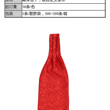
起订量
50条/色
包装
1条/塑胶袋，300~500条/箱