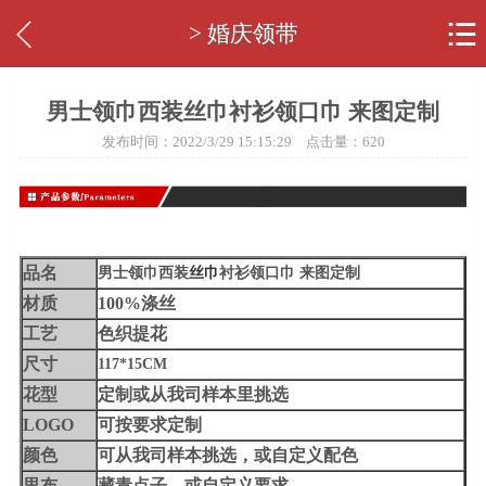


> 婚庆领带
男士领巾西装丝巾衬衫领口巾 来图定制
发布时间：2022/3/29 15:15:29 点击量：
620
品名
男士领巾西装
丝巾
衬衫领口巾 来图定制
材质
100%涤丝
工艺
色织提花
尺寸
117*15CM
花型
定制或从我司样本里挑选
LOGO
可按要求定制
颜色
可从我司样本挑选，或自定义配色
里布
藏青点子，或自定义要求