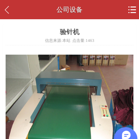


公司设备
验针机
信息来源:本站 点击量:
1463