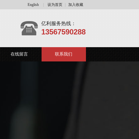
English
|
设为首页
|
加入收藏
亿利服务热线：
13567590288
在线留言
联系我们