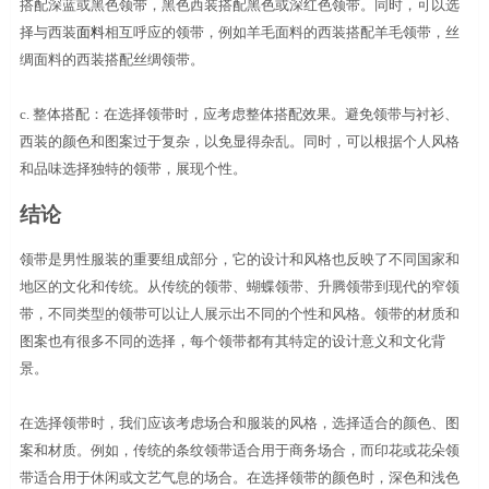
搭配深蓝或黑色领带，黑色西装搭配黑色或深红色领带。同时，可以选
择与西装
面料
相互呼应的领带，例如羊毛面料的西装搭配羊毛领带，丝
绸面料的西装搭配丝绸领带。
c.
整体搭配：在选择领带时，应考虑整体搭配效果。避免领带与衬衫、
西装的颜色和图案过于复杂，以免显得杂乱。同时，可以根据个人风格
和品味选择独特的领带，展现个性。
结论
领带是男性服装的重要组成部分，它的设计和风格也反映了不同国家和
地区的文化和传统。从传统的领带、蝴蝶领带、升腾领带到现代的窄领
带，不同类型的领带可以让人展示出不同的个性和风格。领带的材质和
图案也有很多不同的选择，每个领带都有其特定的设计意义和文化背
景。
在选择领带时，我们应该考虑场合和服装的风格，选择适合的颜色、图
案和材质。例如，传统的条纹领带适合用于商务场合，而印花或花朵领
带适合用于休闲或文艺气息的场合。在选择领带的颜色时，深色和浅色