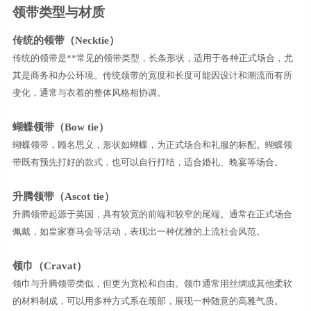
领带类型与材质
传统的领带（
Necktie
）
传统的领带是**常见的领带类型，长条形状，适用于各种正式场合，尤
其是商务和办公环境。传统领带的宽度和长度可能因设计和潮流而有所
变化，通常与衣着的整体风格相协调。
蝴蝶领带（
Bow tie
）
蝴蝶领带，顾名思义，形状如蝴蝶，为正式场合和礼服的标配。蝴蝶领
带既有预先打好的款式，也可以自行打结，适合婚礼、晚宴等场合。
升腾领带（
Ascot tie
）
升腾领带起源于英国，具有较宽的前端和较窄的尾端。通常在正式场合
佩戴，如皇家赛马会等活动，表现出一种优雅的上流社会风范。
领巾（
Cravat
）
领巾与升腾领带类似，但更为宽松和自由。领巾通常用丝绸或其他柔软
的材料制成，可以用多种方式系在颈部，展现一种随意的高雅气质。