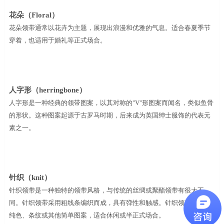
花朵（
Floral
）
花朵领带通常以花卉为主题，展现出浪漫和优雅的气息。适合春夏季节
穿着，也适用于婚礼等正式场合。
人字形（
herringbone
）
人字形是一种经典的领带图案，以其对称的
"V"
形图案而闻名，类似鱼骨
的形状。这种图案起源于古罗马时期，后来成为英国绅士服饰的代表元
素之一。
针织（
knit
）
针织领带是一种独特的领带风格，与传统的丝绸或聚酯领带有很大不
同。针织领带采用粗线条编织而成，具有弹性和触感。针织领带通常有
纯色、条纹或其他简单图案，适合休闲或半正式场合。