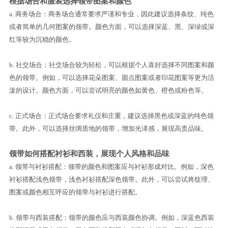
根据场合和服装选择领带图案和颜色
a.
商务场合：商务场合通常要求严谨和专业，因此建议选择条纹、纯色
或者简单的几何图案的领带。颜色方面，可以选择深蓝、黑、深绿或深
红等较为沉稳的颜色。
b.
社交场合：社交场合较为轻松，可以根据个人喜好选择不同图案和颜
色的领带。例如，可以选择花朵图案、圆点图案或者印花图案等更为活
泼的设计。颜色方面，可以尝试明亮的颜色如黄色、橙色或粉色等。
c.
正式场合：正式场合要求礼仪和庄重，建议选择黑色或深蓝的纯色领
带。此外，可以选择丝绸质地的领带，增加光泽感，展现高贵品味。
领带如何搭配衬衫和西装，展现个人风格和品味
a.
领带与衬衫搭配：领带的颜色和图案应与衬衫形成对比。例如，深色
衬衫搭配浅色领带，浅色衬衫搭配深色领带。此外，可以尝试将纹理、
图案或颜色相互呼应的领带与衬衫进行搭配。
b.
领带与西装搭配：领带的颜色应与西装颜色协调。例如，深蓝色西装