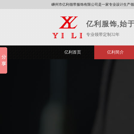
嵊州市亿利领带服饰有限公司是一家专业设计生产领带
亿利服饰,始
专业领带定制32年
亿利首页
亿利简介