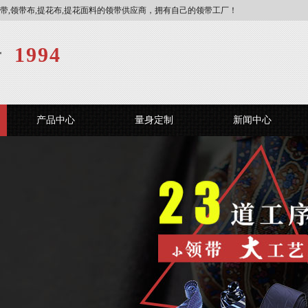
,领带布,提花布,提花面料的领带供应商，拥有自己的领带工厂！
1994
于
产品中心
量身定制
新闻中心