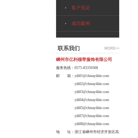
客户见证
成功案例
联系我们
MORE>>
嵊州市亿利领带服饰有限公司
服务热线：0575-83359368
邮 箱：
yili01@chinayilitie.com
yili02@chinayilitie.com
yili03@chinayilitie.com
yili04@chinayilitie.com
yili05@chinayilitie.com
yili07@chinayilitie.com
yili08@chinayilitie.com
地 址：浙江省嵊州市经济开发区高