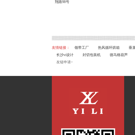
翔路98号
友情链接：
领带工厂
热风循环烘箱
垂
长沙vi设计
封切包装机
德马格葫芦
友链申请>