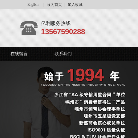
English
|
设为首页
|
加入收藏
亿利服务热线：
13567590288
在线留言
联系我们