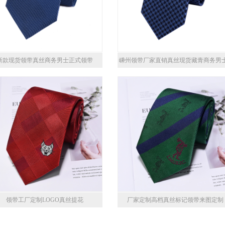
新款现货领带真丝商务男士正式领带
嵊州领带厂家直销真丝现货藏青商务男士.
领带工厂定制LOGO真丝提花
厂家定制高档真丝标记领带来图定制