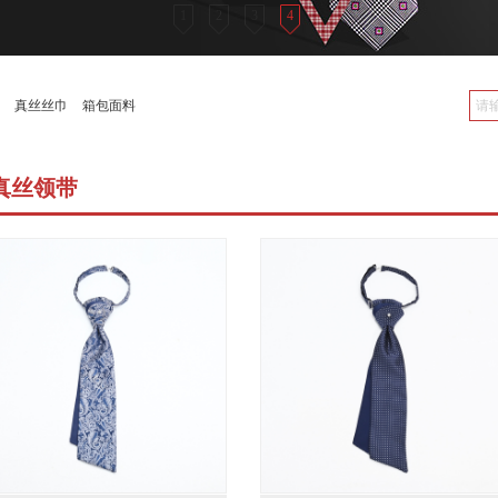
1
2
3
4
真丝丝巾
箱包面料
 真丝领带