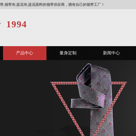
,领带布,提花布,提花面料的领带供应商，拥有自己的领带工厂！
1994
于
产品中心
量身定制
新闻中心