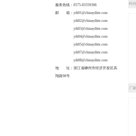
时尚
服务热线：0575-83359368
邮 箱：
yili01@chinayilitie.com
yili02@chinayilitie.com
yili03@chinayilitie.com
yili04@chinayilitie.com
yili05@chinayilitie.com
yili07@chinayilitie.com
yili08@chinayilitie.com
地 址：浙江省嵊州市经济开发区高
翔路98号
厂家