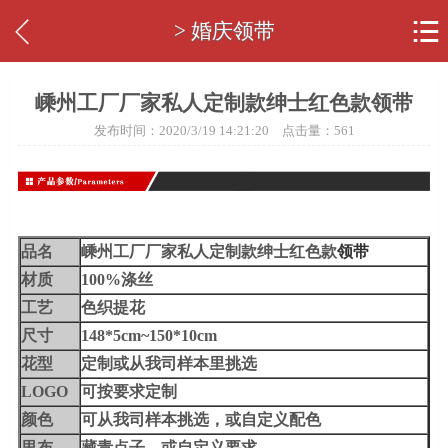


> 婚庆领带
嵊州工厂厂家私人定制款绅士红色款领带
发布时间：2020/3/19 14:21:20 点击量：
561
品名
嵊州工厂厂家私人定制款绅士红色款
领带
材质
100%涤丝
工艺
色织提花
尺寸
148*5cm~150*10cm
花型
定制或从我司样本里挑选
LOGO
可按要求定制
颜色
可从我司样本挑选，或自定义配色
里布
藏青点子，或自定义要求