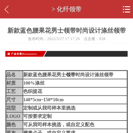


> 化纤领带
新款蓝色腰果花男士领带时尚设计涤丝领带
发布时间：2022/5/27 17:17:20 点击量：
928
品名
新款蓝色腰果花男士
领带
时尚设计涤丝领带
材质
100%涤丝
工艺
色织提花
尺寸
148*5cm~150*10cm
花型
定制或从我司样本里挑选
LOGO
可按要求定制
颜色
可从我司样本挑选，或自定义配色
里布
藏青点子，或自定义要求