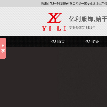
嵊州市亿利领带服饰有限公司是一家专业设计生产领带
亿利服饰,始
专业领带定制32年
亿利首页
亿利简介