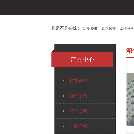
您是不是在找：
定制领带
真丝领带
工作马甲
箱
产品中心
衬衫辅料
领带面料
马甲面料
时装面料