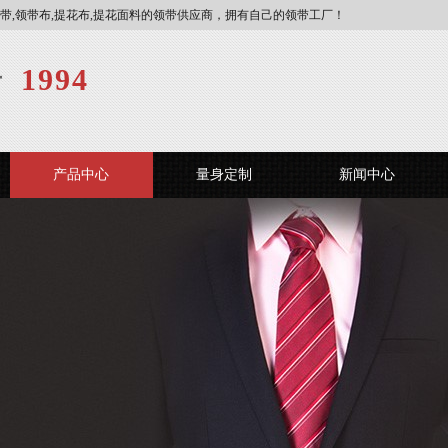
,领带布,提花布,提花面料的领带供应商，拥有自己的领带工厂！
1994
于
产品中心
量身定制
新闻中心